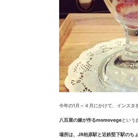
今年の1月～４月にかけて、インスタ
八百屋の嫁が作るmomovege
という
場所は、JR柏原駅と近鉄堅下駅のち