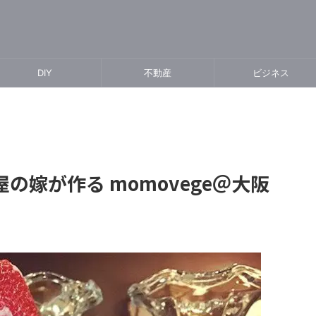
DIY
不動産
ビジネス
の嫁が作る momovege＠大阪