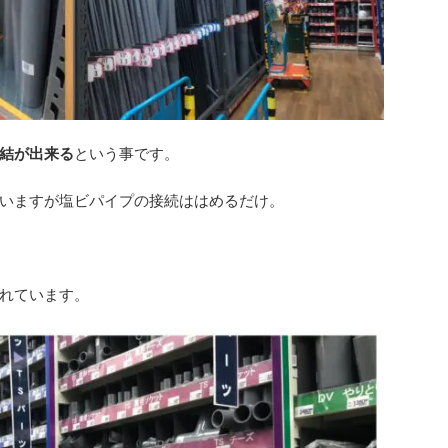
結が出来る
という事です。
いますが塩ビパイプの接続ははめるだけ。
れています。