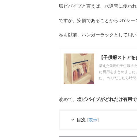
塩ビパイプと言えば、水道管に使われ
ですが、安価であることからDIYシ
私も以前、ハンガーラックとして用い
【子供服ストアを
増えた0歳の子供服の
た費用をまとめました。
た。 作りだしたら時間は
改めて、
塩ビパイプがどれだけ有用で
目次
[
表示
]