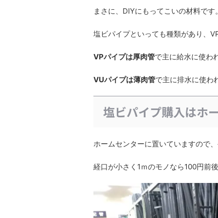
まさに、DIYにもってこいの材料です
塩ビパイプといっても種類があり、V
VPパイプは厚肉管
で主に給水に使わ
VUパイプは薄肉管
で主に排水に使わ
塩ビパイプ購入はホ
ホームセンターに置いていますので、
経口が小さく1ｍのモノなら100円前